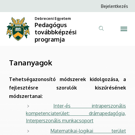
Tananyagok
Ugrás
Anonim
Bejelentkezés
a
Felhasználói
|
tartalomra
Debreceni Egyetem
fiók
Pedagógus
Pedagógus
továbbképzési
menüje
programja
továbbképzési
programja
Tananyagok
Tehetségazonosító módszerek kidolgozása, a
fejlesztésre szorulók kiszűrésének
módszertanai:
Inter-és intraperszonális
kompetenciaterület: drámapedagógia,
Interperszonális munkacsoport
Matematikai-logikai terület