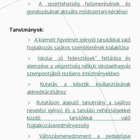
A sporttehetség felismerésének és
gondozásának aktuális módszertani kérdései
Tanulmányok:
A kiemelt figyelmet igénylő tanulókkal való
foglalkozás sajátos szemléletének kialakítása
Iskolai „jó fejlesztések” feltárása és
elemzése a végzettség nélküli iskolaelhagyás
szempontjából reziliens intézményekben
Kutatás a képzők kiválasztásának
akkreditációjához
Kutatáson alapuló tanulmány a sajátos
nevelési igényű és a tanulási nehézségekkel
küzdő tanulókkal való
foglalkozáseredményesség
Változásmenedzsment a pedagógiai