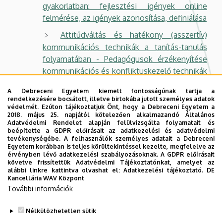
gyakorlatban: fejlesztési igények online
felmérése, az igények azonosítása, definiálása
Attitűdváltás és hatékony (asszertív)
kommunikációs technikák a tanítás-tanulás
folyamatában - Pedagógusok érzékenyítése
kommunikációs és konfliktuskezelő technikák
kidolgozásával és alkalmazásra átadásával
A Debreceni Egyetem kiemelt fontosságúnak tartja a
rendelkezésére bocsátott, illetve birtokába jutott személyes adatok
védelmét. Ezúton tájékoztatjuk Önt, hogy a Debreceni Egyetem a
Oktatási segédletek:
2018. május 25. napjától kötelezően alkalmazandó Általános
Adatvédelmi Rendelet alapján felülvizsgálta folyamatait és
Családdinamikai ismeretek az alsó
beépítette a GDPR előírásait az adatkezelési és adatvédelmi
tevékenységébe. A felhasználók személyes adatait a Debreceni
tagozatos pedagógiai munkában a
Egyetem korábban is teljes körültekintéssel kezelte, megfelelve az
lemorzsolódás megelőzése érdekébe
érvényben lévő adatkezelési szabályozásoknak. A GDPR előírásait
követve frissítettük Adatvédelmi Tájékoztatónkat, amelyet az
Családdinamikai ismeretek a felső
alábbi linkre kattintva olvashat el:
Adatkezelési tájékoztató.
DE
Kancellária WAV Központ
tagozatos pedagógiai munkában a
További információk
lemorzsolódás megelőzése érdekében
Nélkülözhetetlen sütik