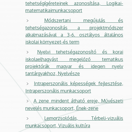
tehetségígéreteinek azonosítása, Logikai-
matematikaimunkacsoport
Módszertani megújulás és
tehetségazonosítás a projektmódszer
alkalmazásával a 3-6. osztályos általános
iskolai környezet-és term
Nyelvi tehetségazonosító és korai
iskolaelhagyást megelőző tematikus
projektórák magyar és idegen nyelv
tantárgyakhoz, Nyelvésze
Intraperszonális képességek fejlesztése,
Intraperszonális munkacsoport
A zene mindent átható ereje, Művészeti
nevelés munkacsoport, Ének-zene
Lemorzsolódás, Térbeli-vizuális
munkacsoport, Vizuális kultúra